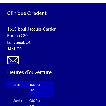
Clinique Oradent
1615, boul. Jacques-Cartier
Bureau 230
Longueuil, QC
J4M 2X1
Heures d’ouverture
Lundi :
10:00 à
20:00
Mardi :
08:30 à
17:00