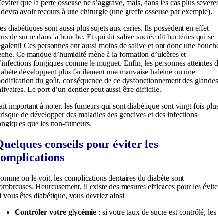
’éviter que la perte osseuse ne s’aggrave, mais, dans les cas plus sévère
l devra avoir recours à une chirurgie (une greffe osseuse par exemple).
es diabétiques sont aussi plus sujets aux caries. Ils possèdent en effet
lus de sucre dans la bouche. Et qui dit salive sucrée dit bactéries qui se
égalent! Ces personnes ont aussi moins de salive et ont donc une bouch
èche. Ce manque d’humidité mène à la formation d’ulcères et
’infections fongiques comme le muguet. Enfin, les personnes atteintes 
iabète développent plus facilement une mauvaise haleine ou une
odification du goût, conséquence de ce dysfonctionnement des glande
alivaires. Le port d’un dentier peut aussi être difficile.
ait important à noter, les fumeurs qui sont diabétique sont vingt fois plu
 risque de développer des maladies des gencives et des infections
ongiques que les non-fumeurs.
Quelques conseils pour éviter les
complications
omme on le voit, les complications dentaires du diabète sont
ombreuses. Heureusement, il existe des mesures efficaces pour les évite
i vous êtes diabétique, vous devriez ainsi :
Contrôler votre glycémie
: si votre taux de sucre est contrôlé, les