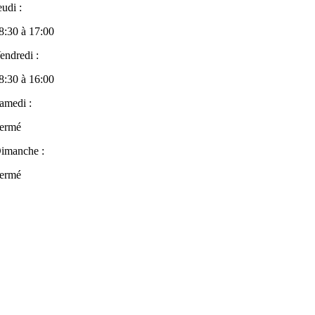
eudi :
8:30 à 17:00
endredi :
8:30 à 16:00
amedi :
ermé
imanche :
ermé