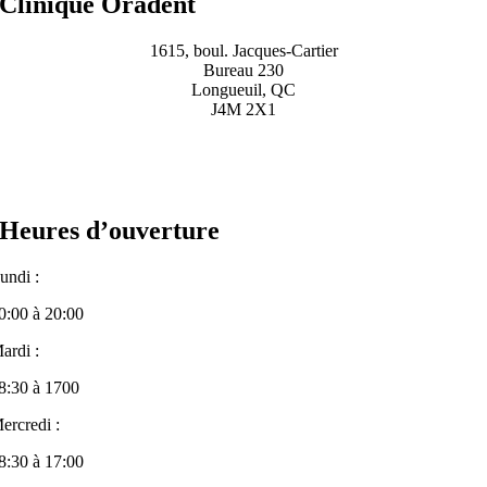
Clinique Oradent
1615, boul. Jacques-Cartier
Bureau 230
Longueuil, QC
J4M 2X1
Heures d’ouverture
undi :
0:00 à 20:00
ardi :
8:30 à 1700
ercredi :
8:30 à 17:00