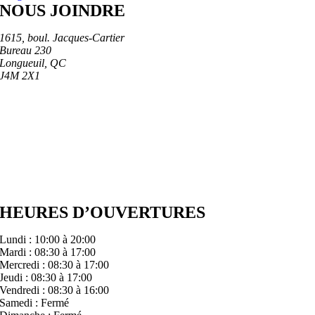
NOUS JOINDRE
1615, boul. Jacques-Cartier
Bureau 230
Longueuil, QC
J4M 2X1
450 448-3555
info@cliniqueoradent.com
HEURES D’OUVERTURES
Lundi : 10:00 à 20:00
Mardi : 08:30 à 17:00
Mercredi : 08:30 à 17:00
Jeudi : 08:30 à 17:00
Vendredi : 08:30 à 16:00
Samedi : Fermé