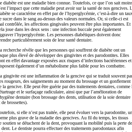
e diabète est une maladie bien connue. Toutefois, ce que l’on sait moin
’est l’impact que cette maladie peut avoir sur la santé de nos gencives. 
iabète se caractérise en effet par de l’hyperglycémie, c’est-à-dire un tau
e sucre dans le sang au-dessus des valeurs normales. Or, si celle-ci est
al contrôlée, les affections gingivales peuvent être plus importantes. Et
ela joue dans les deux sens : une infection buccale peut également
ggraver l’hyperglycémie. Les personnes diabétiques doivent donc
rendre particulièrement soin de leur santé dentaire.
a recherche révèle que les personnes qui souffrent de diabète ont un
isque plus élevé de développer des gingivites et des parodontites. Elles
ont en effet davantage exposées aux risques d’infections bactériennes et
isposent également d’un métabolisme plus faible pour les combattre.
a gingivite est une inflammation de la gencive qui se traduit souvent pa
es rougeurs, des saignements au moment du brossage et un gonflement
e la gencive. Elle peut être guérie par des traitements dentaires, comme 
étartrage et le surfaçage radiculaire, ainsi que par l’amélioration de
’hygiène dentaire (bon brossage des dents, utilisation de la soie dentaire
t de brossettes).
outefois, si elle n’est pas traitée, elle peut évoluer vers la parodontite, u
orme plus grave de la maladie des gencives. Au fil du temps, les tissus
e soutien se détachent de la dent, provoquant la mobilité puis la perte d
a dent. Le dentiste pourra effectuer des traitements parodontaux afin