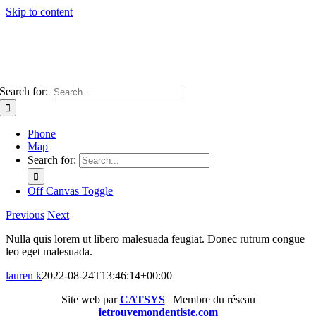
Skip to content
Search for:
Phone
Map
Search for:
Off Canvas Toggle
Previous
Next
Nulla quis lorem ut libero malesuada feugiat. Donec rutrum congue
leo eget malesuada.
lauren k
2022-08-24T13:46:14+00:00
Site web par
CATSYS
| Membre du réseau
jetrouvemondentiste.com