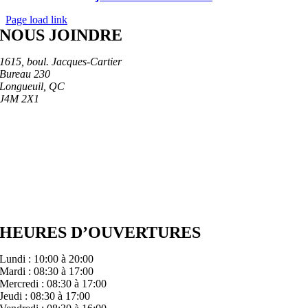
Page load link
NOUS JOINDRE
1615, boul. Jacques-Cartier
Bureau 230
Longueuil, QC
J4M 2X1
450 448-3555
info@cliniqueoradent.com
HEURES D’OUVERTURES
Lundi : 10:00 à 20:00
Mardi : 08:30 à 17:00
Mercredi : 08:30 à 17:00
Jeudi : 08:30 à 17:00