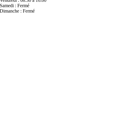
Vendredi : 08:30 à 16:00
Samedi : Fermé
Dimanche : Fermé