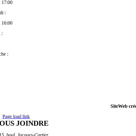
à 17:00
i :
à 16:00
 :
he :
SiteWeb cré
Page load link
OUS JOINDRE
15, boul. Jacques-Cartier