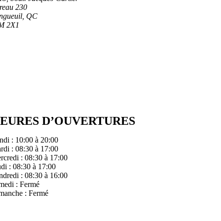
reau 230
ngueuil, QC
M 2X1
0 448-3555
fo@cliniqueoradent.com
EURES D’OUVERTURES
ndi : 10:00 à 20:00
rdi : 08:30 à 17:00
rcredi : 08:30 à 17:00
udi : 08:30 à 17:00
ndredi : 08:30 à 16:00
medi : Fermé
manche : Fermé