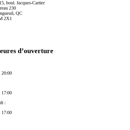
15, boul. Jacques-Cartier
reau 230
ngueuil, QC
M 2X1
eures d’ouverture
à 20:00
à 17:00
i :
à 17:00